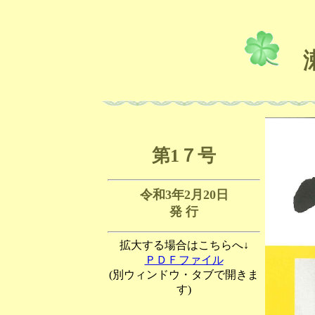
瀬
第1７号
令和3年2月20日
発 行
拡大する場合はこちらへ↓
ＰＤＦファイル
(別ウィンドウ・タブで開きま
す)